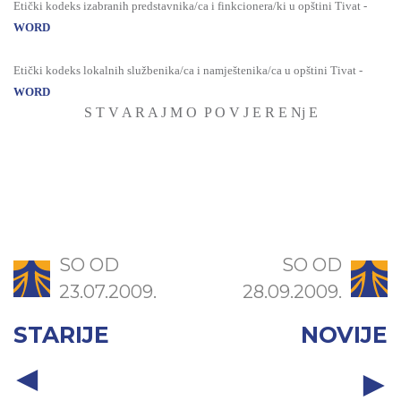
Eti
čki kodeks izabranih predstavnika
/ca i finkcionera/ki u
op
štini Tivat -
WORD
Eti
čki kodeks lokalnih službenika/ca i namještenika
/ca u op
štini Tivat -
WORD
S T V A R A J M O P O V J E R E Nj E
SO OD
SO OD
23.07.2009.
28.09.2009.
STARIJE
NOVIJE