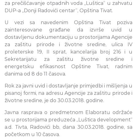
za prečišćavanje otpadnih voda „Luštica“ u zahvatu
DUP-a „Donji Radovići centar“, Opština Tivat.
U vezi sa navedenim Opština Tivat poziva
zainteresovane građane da izvrše uvid u
dostavljenu dokumentaciju u prostorijama Agencije
za zaštitu prirode i životne sredine, ulica IV
proleterske 19, II sprat, kancelarija broj 216 i u
Sekretarijatu za zaštitu životne sredine i
energetsku efikasnost Opštine Tivat, radnim
danima od 8 do 11 časova.
Rok za javni uvid i dostavljanje primjedbi i mišljenja u
pisanoj formi, na adresu Agencije za zaštitu prirode i
životne sredine, je do 30.03.2018. godine.
Javna rasprava o predmetnom Elaboratu održaće
se u prostorijama preduzeća „Luštica development“
a.d. Tivta, Radovići bb, dana 30.03.2018. godine, sa
početkom u 10 časova.