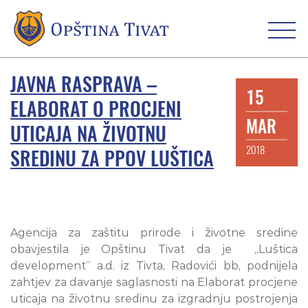
JAVNA RASPRAVA –
15
ELABORAT O PROCJENI
MAR
UTICAJA NA ŽIVOTNU
2018
SREDINU ZA PPOV LUŠTICA
Agencija za zaštitu prirode i životne sredine
obavjestila je Opštinu Tivat da je „Luštica
development“ a.d. iz Tivta, Radovići bb, podnijela
zahtjev za davanje saglasnosti na Elaborat procjene
uticaja na životnu sredinu za izgradnju postrojenja