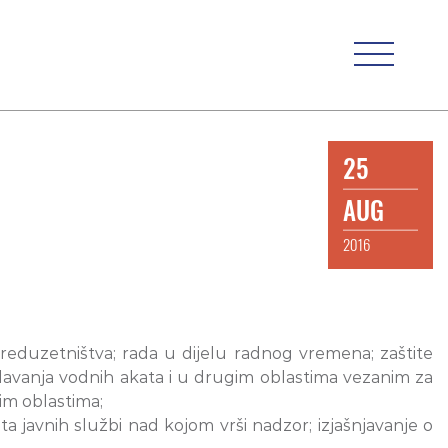
25
AUG
2016
preduzetništva; rada u dijelu radnog vremena; zaštite
izdavanja vodnih akata i u drugim oblastima vezanim za
vim oblastima;
a javnih službi nad kojom vrši nadzor; izjašnjavanje o