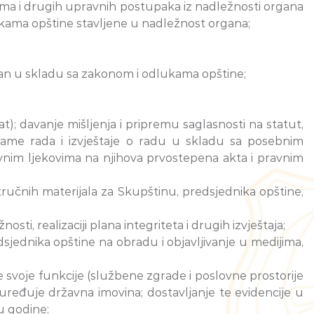
jama i drugih upravnih postupaka iz nadležnosti organa
kama opštine stavljene u nadležnost organa;
ovan u skladu sa zakonom i odlukama opštine;
at); davanje mišljenja i pripremu saglasnosti na statut,
rograme rada i izvještaje o radu u skladu sa posebnim
avnim ljekovima na njihova prvostepena akta i pravnim
i stručnih materijala za Skupštinu, predsjednika opštine,
ti, realizaciji plana integriteta i drugih izvještaja;
dsjednika opštine na obradu i objavljivanje u medijima,
je svoje funkcije (službene zgrade i poslovne prostorije
 uređuje državna imovina; dostavljanje te evidencije u
u godine;