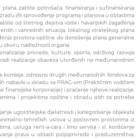
plana zaštite potrošača; finansiranja i sufinansiranja
 izradu i/ili sprovođenje programa i planova u oblastima
štite od štetnog dejstva voda i havarijskih zagađenja
entih i vanrednih situacija, lokalnog strateškog plana
enja prostora opštine do donošenja plana generalne
 u okviru nadležnosti organa;
alizacije privrede, kulture, sporta, održivog razvoja
ata radi realizacije obaveza utvrđenih na međunarodnim
pske komisije, odnosno drugih međunarodnih fondova za
vnih nabavki u skladu sa PRAG-om (Praktičnim vodičem
nansijske korporacije) i praćenje njihove realizacije;
gramima i projektima opštine i obradu istih za potrebe
nje ugostiteljske djelatnosti i kategorisanje objekata
minimalno-tehničkih uslova u poslovnim prostorima iz
ma, usluga rent-a-cara i limo servisa i sl; korišćenje
ivanje prava u oblasti poljoprivrede i preduzetništva,