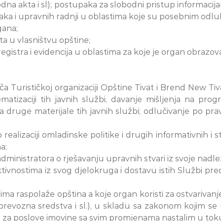
na akta i sl); postupaka za slobodni pristup informaci
ka i upravnih radnji u oblastima koje su posebnim odlu
gana;
a u vlasništvu opštine;
registra i evidencija u oblastima za koje je organ obraz
a Turističkoj organizaciji Opštine Tivat i Brend New Tiv
ematizaciji tih javnih službi, davanje mišljenja na p
 druge materijale tih javnih službi; odlučivanje po pr
 o realizaciji omladinske politike i drugih informativnih 
a;
inistratora o rješavanju upravnih stvari iz svoje nadležnos
ktivnostima iz svog djelokruga i dostavu istih Službi pre
ojima raspolaže opština a koje organ koristi za ostvarivan
prevozna sredstva i sl.), u skladu sa zakonom kojim se
 za poslove imovine sa svim promjenama nastalim u tok