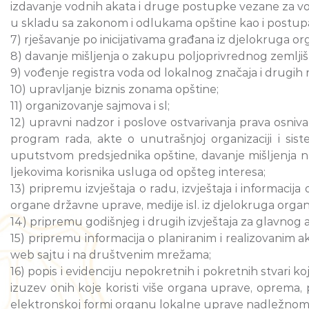
izdavanje vodnih akata i druge postupke vezane za vod
u skladu sa zakonom i odlukama opštine kao i postupa
7) rješavanje po inicijativama građana iz djelokruga or
8) davanje mišljenja o zakupu poljoprivrednog zemljišt
9) vođenje registra voda od lokalnog značaja i drugih 
10) upravljanje biznis zonama opštine;
11) organizovanje sajmova i sl;
12) upravni nadzor i poslove ostvarivanja prava osnivač
program rada, akte o unutrašnjoj organizaciji i sist
uputstvom predsjednika opštine, davanje mišljenja na
ljekovima korisnika usluga od opšteg interesa;
13) pripremu izvještaja o radu, izvještaja i informacija
organe državne uprave, medije isl. iz djelokruga organ
14) pripremu godišnjeg i drugih izvještaja za glavnog adm
15) pripremu informacija o planiranim i realizovanim a
web sajtu i na društvenim mrežama;
16) popis i evidenciju nepokretnih i pokretnih stvari k
izuzev onih koje koristi više organa uprave, oprema, 
elektronskoj formi organu lokalne uprave nadležnom