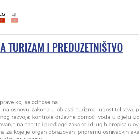
CG
ЦГ
ZA TURIZAM I PREDUZETNIŠTVO
uprave koji se odnose na:
 na osnovu zakona u oblasti: turizma; ugostiteljstva; 
alnog razvoja; kontrole državne pomoći, voda u dijelu 
šnjavanje na nacrte i predloge zakona i drugih propisa u o
a za koje je organ obrazovan; pripremu osnivačkih akat