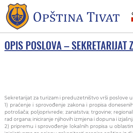
OPIS POSLOVA – SEKRETARIJAT 
Sekretarijat za turizam i preduzetništvo vrši poslove 
1) praćenje i sprovođenje zakona i propisa donesenih
potrošača; poljoprivrede; zanatstva; trgovine; region
rad organa; iniciranje njihovih izmjena i dopuna i izja
2) pripremu i sprovođenje lokalnih propisa u oblastim