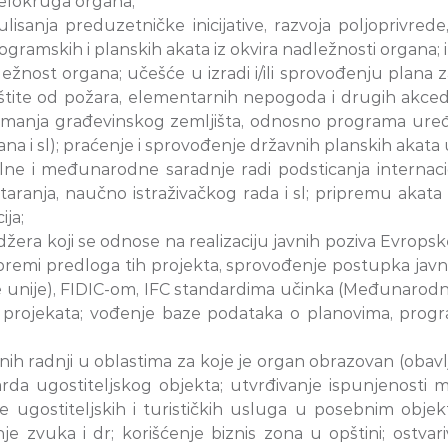
djelokruga organa;
sanja preduzetničke inicijative, razvoja poljoprivrede, 
ogramskih i planskih akata iz okvira nadležnosti organa;
nost organa; učešće u izradi i/ili sprovođenju plana za
 zaštite od požara, elementarnih nepogoda i drugih akced
manja građevinskog zemljišta, odnosno programa uređ
ana i sl); praćenje i sprovođenje državnih planskih akata
e i međunarodne saradnje radi podsticanja internacion
 staranja, naučno istraživačkog rada i sl; pripremu ak
ija;
džera koji se odnose na realizaciju javnih poziva Evro
ripremi predloga tih projekta, sprovođenje postupka ja
nije), FIDIC-om, IFC standardima učinka (Međunarodne fi
i tih projekata; vođenje baze podataka o planovima, pro
 radnji u oblastima za koje je organ obrazovan (obavlja
rda ugostiteljskog objekta; utvrđivanje ispunjenosti 
ugostiteljskih i turističkih usluga u posebnim objekti
je zvuka i dr; korišćenje biznis zona u opštini; ostvar