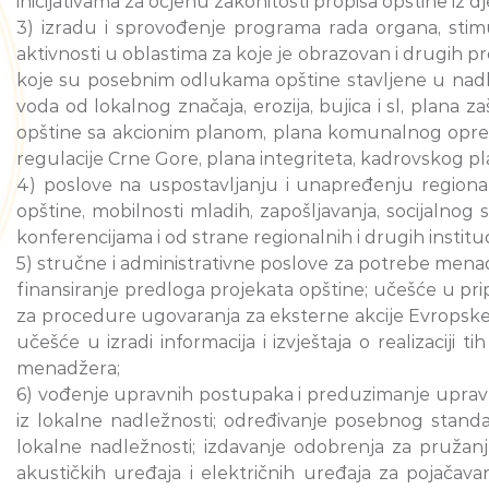
inicijativama za ocjenu zakonitosti propisa opštine iz 
3) izradu i sprovođenje programa rada organa, stimuli
aktivnosti u oblastima za koje je obrazovan i drugih pr
koje su posebnim odlukama opštine stavljene u nadlež
voda od lokalnog značaja, erozija, bujica i sl, plana
opštine sa akcionim planom, plana komunalnog opre
regulacije Crne Gore, plana integriteta, kadrovskog pl
4) poslove na uspostavljanju i unapređenju regionaln
opštine, mobilnosti mladih, zapošljavanja, socijalnog
konferencijama i od strane regionalnih i drugih instituc
5) stručne i administrativne poslove za potrebe mena
finansiranje predloga projekata opštine; učešće u p
za procedure ugovaranja za eksterne akcije Evropske u
učešće u izradi informacija i izvještaja o realizacij
menadžera;
6) vođenje upravnih postupaka i preduzimanje upravnih
iz lokalne nadležnosti; određivanje posebnog standa
lokalne nadležnosti; izdavanje odobrenja za pružanje 
akustičkih uređaja i električnih uređaja za pojačavan