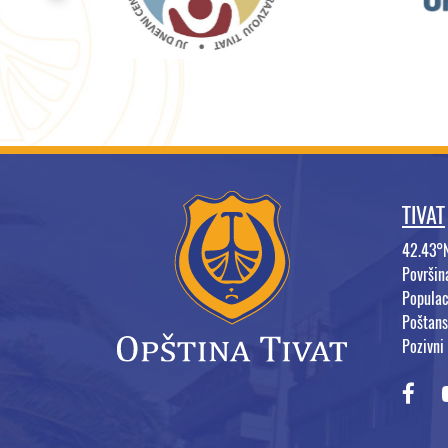
TIVAT
42.43°
Površi
Populac
Poštans
Pozivni