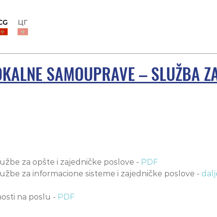
CG
ЦГ
LOKALNE SAMOUPRAVE – SLUŽBA Z
 Službe za opšte i zajedničke poslove -
PDF
i Službe za informacione sisteme i zajedničke poslove -
dalj
osti na poslu -
PDF