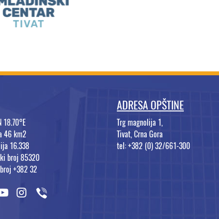
ADRESA OPŠTINE
N 18.70°E
Trg magnolija 1,
na 46 km2
Tivat, Crna Gora
ija 16.338
tel: +382 (0) 32/661-300
ki broj 85320
 broj +382 32