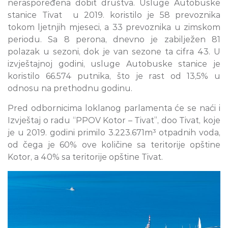
neraspoređena dobit društva. Usluge Autobuske
stanice Tivat u 2019. koristilo je 58 prevoznika
tokom ljetnjih mjeseci, a 33 prevoznika u zimskom
periodu. Sa 8 perona, dnevno je zabilježen 81
polazak u sezoni, dok je van sezone ta cifra 43. U
izvještajnoj godini, usluge Autobuske stanice je
koristilo 66.574 putnika, što je rast od 13,5% u
odnosu na prethodnu godinu.
Pred odbornicima loklanog parlamenta će se naći i
Izvještaj o radu “PPOV Kotor – Tivat”, doo Tivat, koje
je u 2019. godini primilo 3.223.671m³ otpadnih voda,
od čega je 60% ove količine sa teritorije opštine
Kotor, a 40% sa teritorije opštine Tivat.