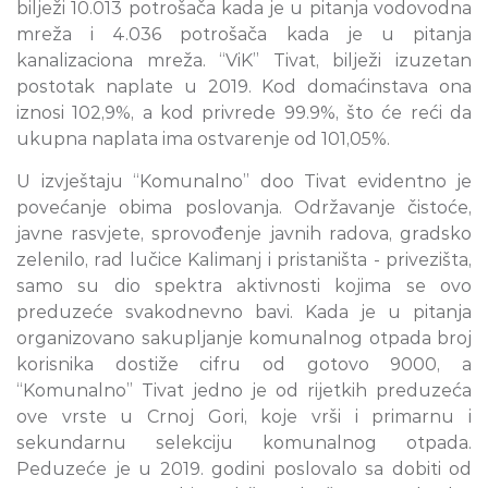
bilježi 10.013 potrošača kada je u pitanja vodovodna
mreža i 4.036 potrošača kada je u pitanja
kanalizaciona mreža. “ViK” Tivat, bilježi izuzetan
postotak naplate u 2019. Kod domaćinstava ona
iznosi 102,9%, a kod privrede 99.9%, što će reći da
ukupna naplata ima ostvarenje od 101,05%.
U izvještaju “Komunalno” doo Tivat evidentno je
povećanje obima poslovanja. Održavanje čistoće,
javne rasvjete, sprovođenje javnih radova, gradsko
zelenilo, rad lučice Kalimanj i pristaništa - privezišta,
samo su dio spektra aktivnosti kojima se ovo
preduzeće svakodnevno bavi. Kada je u pitanja
organizovano sakupljanje komunalnog otpada broj
korisnika dostiže cifru od gotovo 9000, a
“Komunalno” Tivat jedno je od rijetkih preduzeća
ove vrste u Crnoj Gori, koje vrši i primarnu i
sekundarnu selekciju komunalnog otpada.
Peduzeće je u 2019. godini poslovalo sa dobiti od