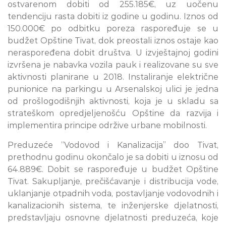
ostvarenom dobiti od 255.185€, uz uočenu
tendenciju rasta dobiti iz godine u godinu. Iznos od
150.000€ po odbitku poreza raspoređuje se u
budžet Opštine Tivat, dok preostali iznos ostaje kao
neraspoređena dobit društva. U izvještajnoj godini
izvršena je nabavka vozila pauk i realizovane su sve
aktivnosti planirane u 2018. Instaliranje električne
punionice na parkingu u Arsenalskoj ulici je jedna
od prošlogodišnjih aktivnosti, koja je u skladu sa
strateškom opredjeljenošću Opštine da razvija i
implementira principe održive urbane mobilnosti.
Preduzeće “Vodovod i Kanalizacija” doo Tivat,
prethodnu godinu okončalo je sa dobiti u iznosu od
64.889€. Dobit se raspoređuje u budžet Opštine
Tivat. Sakupljanje, prečišćavanje i distribucija vode,
uklanjanje otpadnih voda, postavljanje vodovodnih i
kanalizacionih sistema, te inženjerske djelatnosti,
predstavljaju osnovne djelatnosti preduzeća, koje