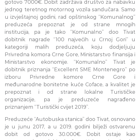
gotovo 7000€. Dobit zadržava društvo za nabavku
jednog teretnog motornog vozila sandučara. Samo
u izvještajnoj godini, rad opštinskog “Komunalnog”
preduzeća prepoznat je od strane mnogih
institucija, pa je tako “Komunalno” doo Tivat
dobitnik nagrade “100 najvećih u Crnoj Gori” u
kategoriji malih preduzeća, koju dodjeljuju
Privredna komora Crne Gore, Ministarstvo finansija i
Ministarstvo ekonomije. “Komunalno” Tivat je
dobitnik priznanja “Excellent SME Montenegro” po
izboru Privredne komore Crne Gore i
međunarodne bonitetne kuće Coface, a kvalitet je
prepoznat i od strane lokalne Turističke
organizacije, pa je preduzeće nagrađeno
priznanjem “Turistički cvijet 2019”.
Preduzeće “Autobuska stanica” doo Tivat, osnovano
je u junu 2017, a u 2019. godini bilježi ostvarenu
dobit od gotovo 30.000€. Dobit ostaje kao