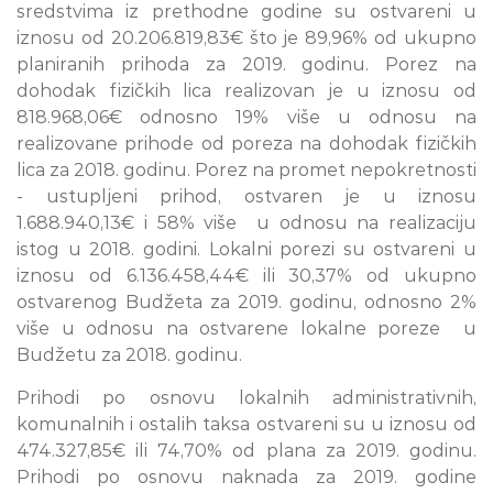
sredstvima iz prethodne godine su ostvareni u
iznosu od 20.206.819,83€ što je 89,96% od ukupno
planiranih prihoda za 2019. godinu. Porez na
dohodak fizičkih lica realizovan je u iznosu od
818.968,06€ odnosno 19% više u odnosu na
realizovane prihode od poreza na dohodak fizičkih
lica za 2018. godinu. Porez na promet nepokretnosti
- ustupljeni prihod, ostvaren je u iznosu
1.688.940,13€ i 58% više u odnosu na realizaciju
istog u 2018. godini. Lokalni porezi su ostvareni u
iznosu od 6.136.458,44€ ili 30,37% od ukupno
ostvarenog Budžeta za 2019. godinu, odnosno 2%
više u odnosu na ostvarene lokalne poreze u
Budžetu za 2018. godinu.
Prihodi po osnovu lokalnih administrativnih,
komunalnih i ostalih taksa ostvareni su u iznosu od
474.327,85€ ili 74,70% od plana za 2019. godinu.
Prihodi po osnovu naknada za 2019. godine