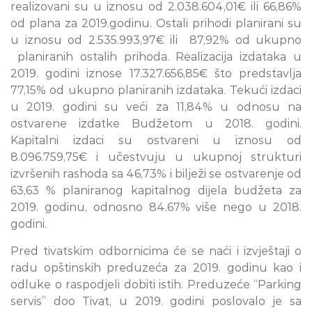
realizovani su u iznosu od 2.038.604,01€ ili 66,86%
od plana za 2019.godinu. Ostali prihodi planirani su
u iznosu od 2.535.993,97€ ili 87,92% od ukupno
planiranih ostalih prihoda. Realizacija izdataka u
2019. godini iznose 17.327.656,85€ što predstavlja
77,15% od ukupno planiranih izdataka. Tekući izdaci
u 2019. godini su veći za 11,84% u odnosu na
ostvarene izdatke Budžetom u 2018. godini.
Kapitalni izdaci su ostvareni u iznosu od
8.096.759,75€ i učestvuju u ukupnoj strukturi
izvršenih rashoda sa 46,73% i bilježi se ostvarenje od
63,63 % planiranog kapitalnog dijela budžeta za
2019. godinu, odnosno 84.67% više nego u 2018.
godini.
Pred tivatskim odbornicima će se naći i izvještaji o
radu opštinskih preduzeća za 2019. godinu kao i
odluke o raspodjeli dobiti istih. Preduzeće “Parking
servis” doo Tivat, u 2019. godini poslovalo je sa