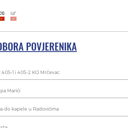
CG
ЦГ
ODBORA POVJERENIKA
r.405-1 i 405-2 KO Mrčevac
upa Marići
esa-do kapele u Radovićima
rsta