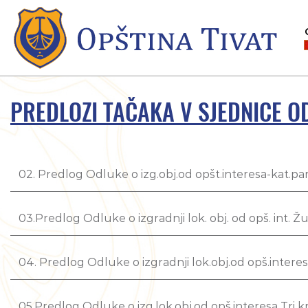
PREDLOZI TAČAKA V SJEDNICE 
02. Predlog Odluke o izg.obj.od opšt.interesa-kat.pa
03.Predlog Odluke o izgradnji lok. obj. od opš. int. Ž
04. Predlog Odluke o izgradnji lok.obj.od opš.inter
05.Predlog Odluke o izg.lok.obj.od opš.interesa Tri k