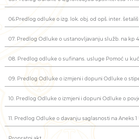
06.Predlog odluke o izg. lok. obj. od opš. inter. šeta
07. Predlog Odluke o ustanovljavanju služb. na kp 4
08. Predlog odluke o sufinans. usluge Pomoć u kuć
09. Predlog Odluke o izmjeni i dopuni Odluke o sti
10. Predlog Odluke o izmjeni i dopuni Odluke o povj
11. Predlog Odluke o davanju saglasnosti na Aneks 
Propratni akt