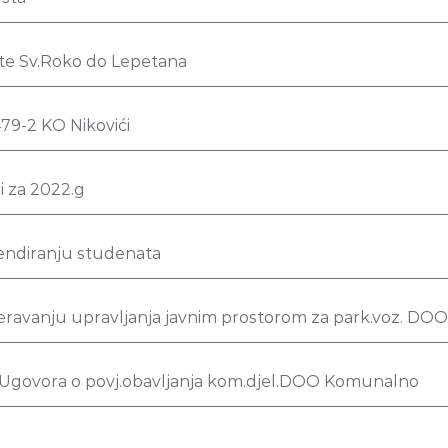
lište Sv.Roko do Lepetana
79-2 KO Nikovići
i za 2022.g
pendiranju studenata
eravanju upravljanja javnim prostorom za park.voz. DOO
1 Ugovora o povj.obavljanja kom.djel.DOO Komunalno