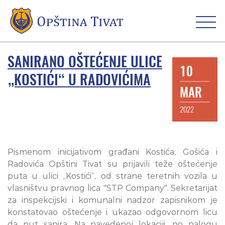
SANIRANO OŠTEĆENJE ULICE
10
„KOSTIĆI“ U RADOVIĆIMA
MAR
2022
Pismenom inicijativom građani Kostića, Gošića i
Radovića Opštini Tivat su prijavili teže oštećenje
puta u ulici „Kostići“, od strane teretnih vozila u
vlasništvu pravnog lica "STP Company". Sekretarijat
za inspekcijski i komunalni nadzor zapisnikom je
konstatovao oštećenje i ukazao odgovornom licu
da put sanira. Na navedenoj lokaciji, po nalogu