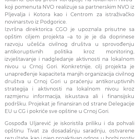
koji pomenuta NVO realizuje sa partnerskim NVO iz
Pljevalja i Kotora kao i Centrom za istraživačko
novinarstvo iz Podgorice.
Izvršna direktorica CGO je upoznala prisutne sa
opštim ciljem projekta –a to je je da doprinese
razvoju učešća civilnog društva u sprovođenju
antikoruptivnih politika kroz monitoring,
izvještavanje i nadgledanje aktivnosti na lokalnom
nivou u Crnoj Gori. Konkretnije, cilj projekta je
unapređenje kapaciteta manjih organizacija civilnog
društva u Crnoj Gori u praćenju antikoruptivnih
strategija i aktivnosti na lokalnom nivou kroz
razmjenu informacija, iskustava ali i finansijsku
podršku. Projekat je finansiran od strane Delegacije
EU u CG i pokriće sve opštine u Crnoj Gori.
Gospođa Uljarević je iskoristila priliku i da pohvali
opštinu Tivat za dosadašnju saradnju, ostvarene
rezultate, kao i njen proaktivan odnos u borbi protiv