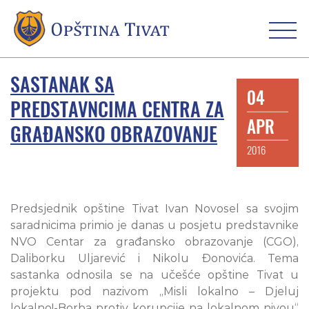
SASTANAK SA
04
PREDSTAVNCIMA CENTRA ZA
APR
GRAĐANSKO OBRAZOVANJE
2016
Predsjednik opštine Tivat Ivan Novosel sa svojim
saradnicima primio je danas u posjetu predstavnike
NVO Centar za građansko obrazovanje (CGO),
Daliborku Uljarević i Nikolu Đonovića. Tema
sastanka odnosila se na učešće opštine Tivat u
projektu pod nazivom „Misli lokalno – Djeluj
lokalno!-Borba protiv korupcije na lokalnom nivou“