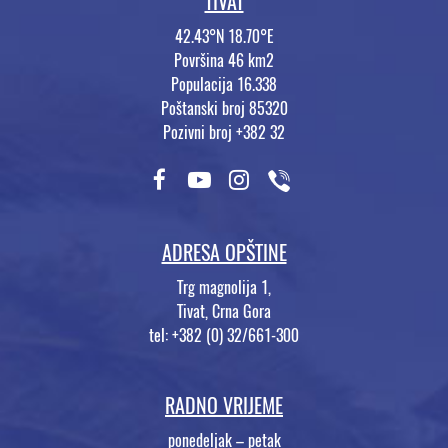
TIVAT
42.43°N 18.70°E
Površina 46 km2
Populacija 16.338
Poštanski broj 85320
Pozivni broj +382 32
ADRESA OPŠTINE
Trg magnolija 1,
Tivat, Crna Gora
tel: +382 (0) 32/661-300
RADNO VRIJEME
ponedeljak – petak