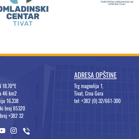
ADRESA OPŠTINE
N 18.70°E
Trg magnolija 1,
na 46 km2
Tivat, Crna Gora
ija 16.338
tel: +382 (0) 32/661-300
ki broj 85320
 broj +382 32