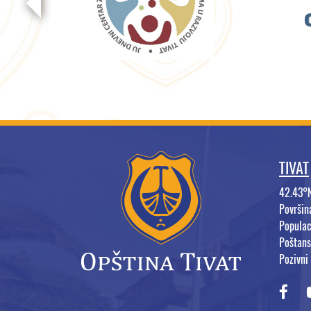
TIVAT
42.43°
Površi
Populac
Poštans
Pozivni