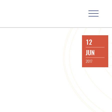
12
JUN
2017