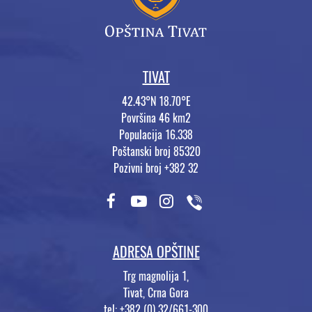
TIVAT
42.43°N 18.70°E
Površina 46 km2
Populacija 16.338
Poštanski broj 85320
Pozivni broj +382 32
ADRESA OPŠTINE
Trg magnolija 1,
Tivat, Crna Gora
tel: +382 (0) 32/661-300