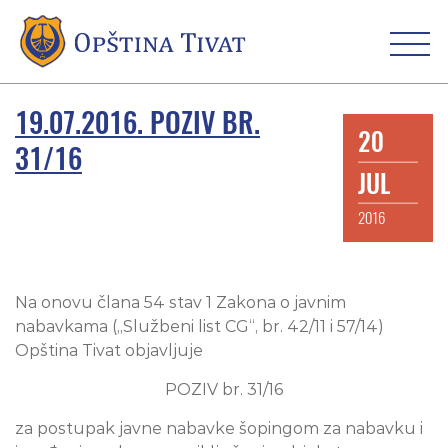
19.07.2016. POZIV BR.
20
31/16
JUL
2016
Na onovu člana 54 stav 1 Zakona o javnim
nabavkama („Službeni list CG“, br. 42/11 i 57/14)
Opština Tivat objavljuje
POZIV br. 31/16
za postupak javne nabavke šopingom za nabavku i