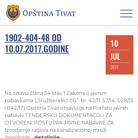
1902-404-48 OD
10
10.07.2017.GODINE
JUL
2017
Na onovu člana 54 stav 1 Zakona o javnim
nabavkama („Službeni list CG“, br. 42/11, 57/14, 028/15
i 042/17) Opština Tivat objavljuje na Portalu javnih
nabavki TENDERSKU DOKUMENTACIJU ZA
OTVORENI POSTUPAK JAVNE NABAVKE ZA
Izvodjenje radova na kanalizacionoj mreži -
Aerodrom -
detaljnije