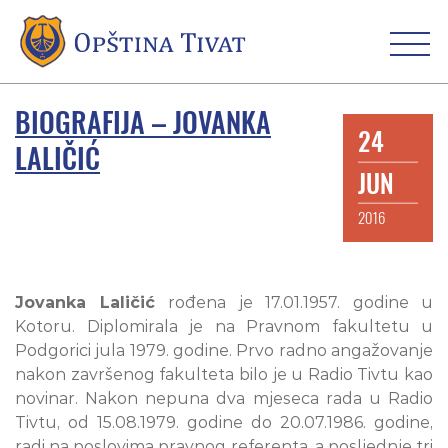
BIOGRAFIJA – JOVANKA
24
LALIČIĆ
JUN
2016
Jovanka Laličić
rođena je 17.01.1957. godine u
Kotoru. Diplomirala je na Pravnom fakultetu u
Podgorici jula 1979. godine. Prvo radno angažovanje
nakon završenog fakulteta bilo je u Radio Tivtu kao
novinar. Nakon nepuna dva mjeseca rada u Radio
Tivtu, od 15.08.1979. godine do 20.07.1986. godine,
radi na poslovima pravnog referenta, a posljednje tri