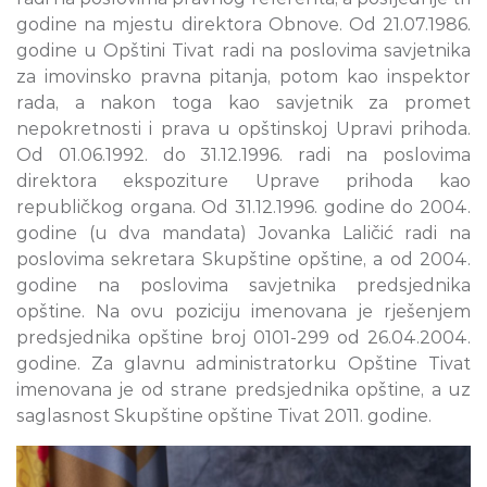
godine na mjestu direktora Obnove. Od 21.07.1986.
godine u Opštini Tivat radi na poslovima savjetnika
za imovinsko pravna pitanja, potom kao inspektor
rada, a nakon toga kao savjetnik za promet
nepokretnosti i prava u opštinskoj Upravi prihoda.
Od 01.06.1992. do 31.12.1996. radi na poslovima
direktora ekspoziture Uprave prihoda kao
republičkog organa. Od 31.12.1996. godine do 2004.
godine (u dva mandata) Jovanka Laličić radi na
poslovima sekretara Skupštine opštine, a od 2004.
godine na poslovima savjetnika predsjednika
opštine. Na ovu poziciju imenovana je rješenjem
predsjednika opštine broj 0101-299 od 26.04.2004.
godine. Za glavnu administratorku Opštine Tivat
imenovana je od strane predsjednika opštine, a uz
saglasnost Skupštine opštine Tivat 2011. godine.