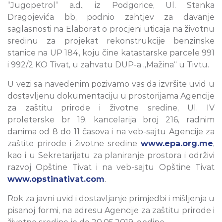
“Jugopetrol“ a.d., iz Podgorice, Ul. Stanka
Dragojevića bb, podnio zahtjev za davanje
saglasnosti na Elaborat o procjeni uticaja na životnu
sredinu za projekat rekonstrukcije benzinske
stanice na UP 184, koju čine katastarske parcele 991
i 992/2 KO Tivat, u zahvatu DUP-a „Mažina“ u Tivtu.
U vezi sa navedenim pozivamo vas da izvršite uvid u
dostavljenu dokumentaciju u prostorijama Agencije
za zaštitu prirode i životne sredine, Ul. IV
proleterske br 19, kancelarija broj 216, radnim
danima od 8 do 11 časova i na veb-sajtu Agencije za
zaštite prirode i životne sredine
www.epa.org.me
,
kao i u Sekretarijatu za planiranje prostora i održivi
razvoj Opštine Tivat i na veb-sajtu Opštine Tivat
www.opstinativat.com
.
Rok za javni uvid i dostavljanje primjedbi i mišljenja u
pisanoj formi, na adresu Agencije za zaštitu prirode i