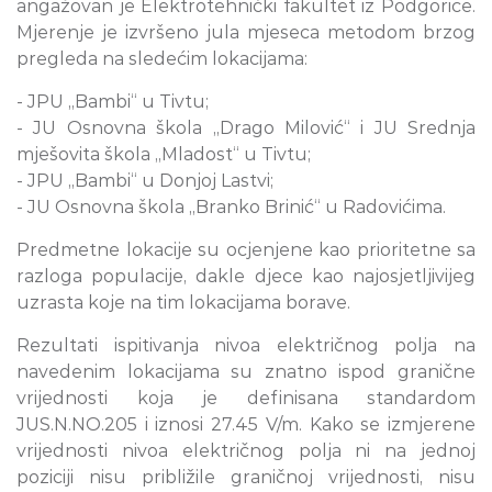
angažovan je Elektrotehnički fakultet iz Podgorice.
Mjerenje je izvršeno jula mjeseca metodom brzog
pregleda na sledećim lokacijama:
- JPU „Bambi“ u Tivtu;
- JU Osnovna škola „Drago Milović“ i JU Srednja
mješovita škola „Mladost“ u Tivtu;
- JPU „Bambi“ u Donjoj Lastvi;
- JU Osnovna škola „Branko Brinić“ u Radovićima.
Predmetne lokacije su ocjenjene kao prioritetne sa
razloga populacije, dakle djece kao najosjetljivijeg
uzrasta koje na tim lokacijama borave.
Rezultati ispitivanja nivoa električnog polja na
navedenim lokacijama su znatno ispod granične
vrijednosti koja je definisana standardom
JUS.N.NO.205 i iznosi 27.45 V/m. Kako se izmjerene
vrijednosti nivoa električnog polja ni na jednoj
poziciji nisu približile graničnoj vrijednosti, nisu