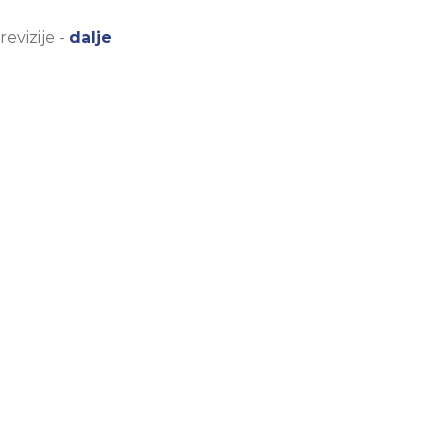
evizije -
dalje