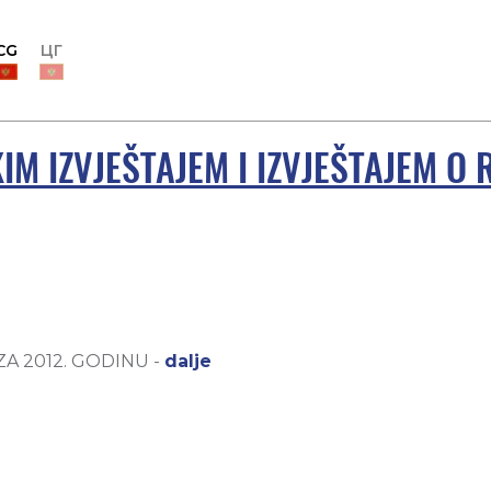
CG
ЦГ
IM IZVJEŠTAJEM I IZVJEŠTAJEM O R
A 2012. GODINU -
dalje