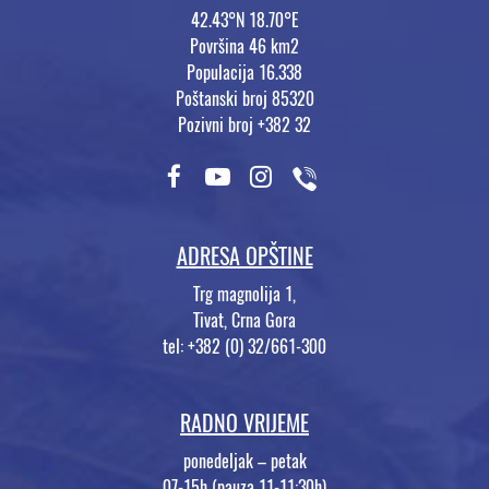
42.43°N 18.70°E
Površina 46 km2
Populacija 16.338
Poštanski broj 85320
Pozivni broj +382 32
ADRESA OPŠTINE
Trg magnolija 1,
Tivat, Crna Gora
tel: +382 (0) 32/661-300
RADNO VRIJEME
ponedeljak – petak
07-15h (pauza 11-11:30h)