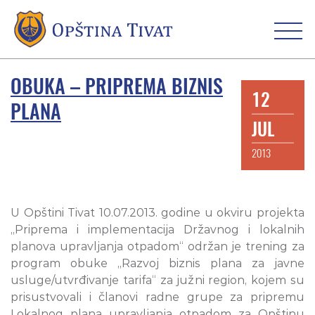
OBUKA – PRIPREMA BIZNIS
12
PLANA
JUL
2013
U Opštini Tivat 10.07.2013. godine u okviru projekta
„Priprema i implementacija Državnog i lokalnih
planova upravljanja otpadom“ održan je trening za
program obuke „Razvoj biznis plana za javne
usluge/utvrđivanje tarifa“ za južni region, kojem su
prisustvovali i članovi radne grupe za pripremu
Lokalnog plana upravljanja otpadom za Opštinu