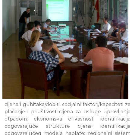
cijena i gubitaka/dobiti; socijalni faktori/kapaciteti za
plaćanje i priuštivost cijena za usluge upravljanja
otpadom; ekonomska efikasnost; identifikacija
odgovarajuće strukture cijena; identifikacija
odgovarajućeg modela naplate; regionalni sistem