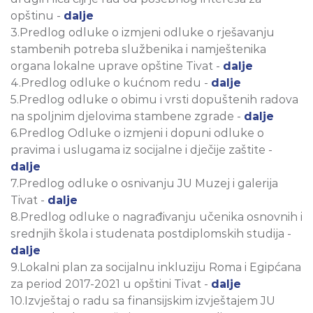
opštinu -
dalje
3.Predlog odluke o izmjeni odluke o rješavanju
stambenih potreba službenika i namještenika
organa lokalne uprave opštine Tivat -
dalje
4.Predlog odluke o kućnom redu -
dalje
5.Predlog odluke o obimu i vrsti dopuštenih radova
na spoljnim djelovima stambene zgrade -
dalje
6.Predlog Odluke o izmjeni i dopuni odluke o
pravima i uslugama iz socijalne i dječije zaštite -
dalje
7.Predlog odluke o osnivanju JU Muzej i galerija
Tivat -
dalje
8.Predlog odluke o nagrađivanju učenika osnovnih i
srednjih škola i studenata postdiplomskih studija -
dalje
9.Lokalni plan za socijalnu inkluziju Roma i Egipćana
za period 2017-2021 u opštini Tivat -
dalje
10.Izvještaj o radu sa finansijskim izvještajem JU