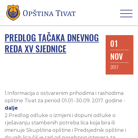
PREDLOG TAČAKA DNEVNOG
01
REDA XV SJEDNICE
NOV
2017
1.Informacija o ostvarenim prihodima i rashodima
opštine Tivat za period 01.01.-30.09. 2017. godine -
dalje
2.Predlog odluke o izmjeni i dopuni odluke o
rješavanju stambenih potreba lica koja bira ili
imenuje Skupština opštine i Predsjednik opštine i
drugih lica čiji je rad od posebnog interesa za