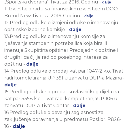
„Sportska dvorana“ Tivat za 2016. Godinu -
dalje
11.Izvještaj o radu sa finansijskim izvještajem DOO
Brend New Tivat za 2016. Godinu -
dalje
12.Predlog odluke o izmjeni odluke o imenovanju
opštinske izborne komisije -
dalje
13.Predlog odluke o imenovanju komisije za
rješavanje stambenih potreba lica koja bira ili
imenuje Skupština opštine i Predsjednik opštine i
drugih lica čiji je rad od posebnog interesa za
opštinu -
dalje
14.Predlog odluke o prodaji kat par 1047-2 k.o. Tivat
radi kompletiranja UP 391 u zahvatu DUP-a Mažina -
dalje
15.Predlog odluke o prodaji suvlasničkog dijela na
kat.par.3358 k.o. Tivat radi kompletiranjaUP 106 u
zahvatu DUP-a Tivat Centar -
dalje
16.Predlog odluke o davanju saglasnosti za
zaključenje poravnanja u predmetu Posl.br. P826-
16 -
dalje