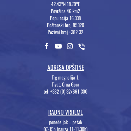
42.43°N 18.70°E
Površina 46 km2
Populacija 16.338
Poštanski broj 85320
Pozivni broj +382 32
ADRESA OPŠTINE
Trg magnolija 1,
Tivat, Crna Gora
tel: +382 (0) 32/661-300
RADNO VRIJEME
ponedeljak – petak
07-15h (pauza 11-11:30h)