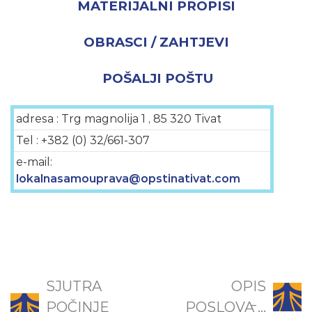
MATERIJALNI PROPISI
OBRASCI / ZAHTJEVI
POŠALJI POŠTU
adresa : Trg magnolija 1 , 85 320 Tivat
Tel : +382 (0) 32/661-307
e-mail:
lokalnasamouprava@opstinativat.com
SJUTRA
OPIS
POČINJE
POSLOVA ̵...