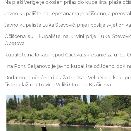
Na plaži Verige je okošen prilaz do kupališta, plaža oč
Javno kupalište na Lepetanama je očišćeno, a preostal
Javno kupalište Luka Stevović, prije i poslije svjetionik
Očišćena su i kupalište na krivini prije Luke Stevov
Opatova,
Kupalište na lokaciji ispod Cacova, skretanje za ulicu Ob
I na Ponti Seljanovo je javno kupalište očišćeno, dok n
Dodatno je očišćena i plaža Pecka - Velja Spila kao i pri
čiste i plaža Petrovići i Veliki Omac u Krašićima.