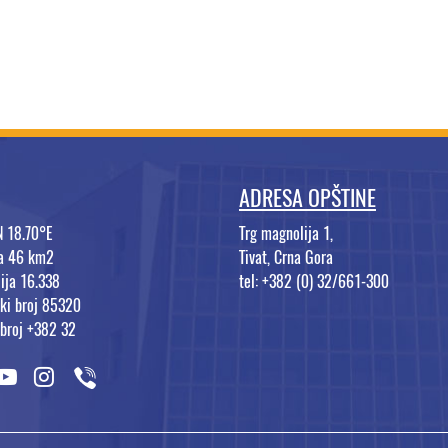
ADRESA OPŠTINE
N 18.70°E
Trg magnolija 1,
na 46 km2
Tivat, Crna Gora
ija 16.338
tel: +382 (0) 32/661-300
ki broj 85320
 broj +382 32