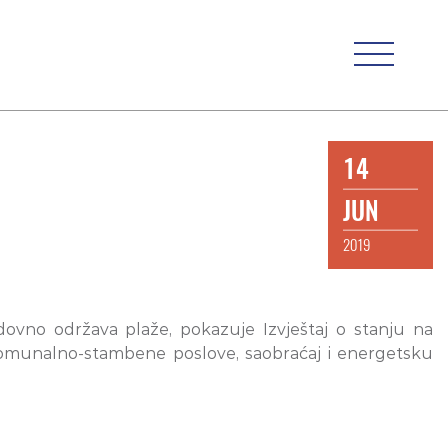
14
JUN
2019
edovno održava plaže, pokazuje Izvještaj o stanju na
za komunalno-stambene poslove, saobraćaj i energetsku