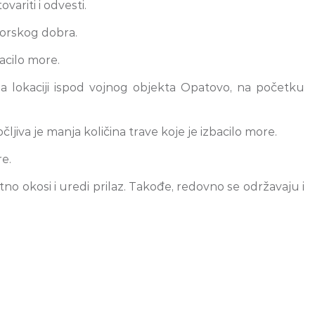
ariti i odvesti.
Morskog dobra.
bacilo more.
 na lokaciji ispod vojnog objekta Opatovo, na početku
ljiva je manja količina trave koje je izbacilo more.
re.
datno okosi i uredi prilaz. Takođe, redovno se održavaju i