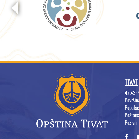
TIVAT
42.43°
Površi
Populac
Poštans
Pozivni