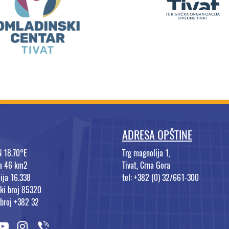
ADRESA OPŠTINE
N 18.70°E
Trg magnolija 1,
na 46 km2
Tivat, Crna Gora
ija 16.338
tel: +382 (0) 32/661-300
ki broj 85320
 broj +382 32