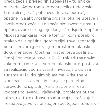
preduzeća
i
privrednih subjekata – turističke
privrede , Aerodroma
predstavnik građevinske
firme ali najznačajnih investitora sa područja
opštine.
Sa aktivnostima organa lokalne uprave
i
javnih preduzeća ali i o značajnim investicijama u
opštini, uvodno izlaganje dao je Predsjednik opštine
Miodrag Kankaraš , koji je tom prilikom
posebno
istakao da je opština
gotovo cijelu svoju teritoriju,
pokrila novom generacijom prostorno planske
dokumentacije . Opština Tivat je
prva
opština u
Crnoj Gori koja je usvojila PUP u skladu sa novim
zakonom , čime su stvorene planske pretpostavke
za realizaciju
veoma važnih investicija u oblasti
turizma, ali i u drugim oblastima . Prisutne je
upoznao sa aktivnostima koje se parelelno
sprovode na izgradnji kanalizacione mreže ,
vodosnabdijevanju , rješavanju problema putne
infrastrukture odnosno saobraćaja , izražavajući
nezadovoljstvo
valorizacijom postojećih turističkih