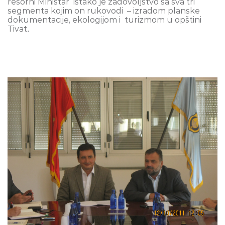
resorni Ministar
istako je zadovoljstvo sa sva tri
segmenta kojim on rukovodi
– izradom planske
dokumentacije, ekologijom i
turizmom u opštini
Tivat
.