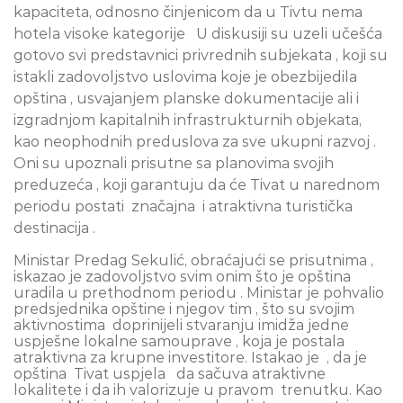
kapaciteta, odnosno
činjenicom da u Tivtu nema
hotela visoke kategorije
U diskusiji su uzeli učešća
gotovo svi predstavnici privrednih subjekata , koji su
istakli zadovoljstvo uslovima koje je obezbijedila
opština , usvajanjem planske dokumentacije ali i
izgradnjom kapitalnih infrastrukturnih objekata,
kao neophodnih preduslova za sve ukupni razvoj .
Oni su upoznali prisutne sa planovima svojih
preduzeća , koji garantuju da će Tivat u narednom
periodu postati
značajna
i atraktivna turistička
destinacija .
Ministar Predag Sekulić, obraćajući se prisutnima ,
iskazao je zadovoljstvo svim onim što je
opština
uradila u prethodnom periodu . Ministar je pohvalio
predsjednika opštine i njegov tim , što su svojim
aktivnostima
doprinijeli stvaranju imidža jedne
uspješne lokalne samouprave , koja je postala
atraktivna za krupne investitore. Istakao je
, da je
opština
Tivat uspjela
da sačuva
atraktivne
lokalitete i da ih valorizuje u pravom
trenutku.
Kao