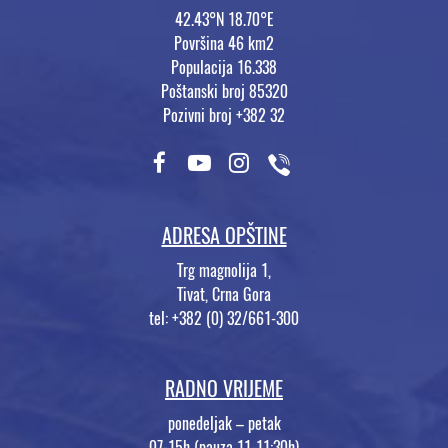
42.43°N 18.70°E
Površina 46 km2
Populacija 16.338
Poštanski broj 85320
Pozivni broj +382 32
ADRESA OPŠTINE
Trg magnolija 1,
Tivat, Crna Gora
tel: +382 (0) 32/661-300
RADNO VRIJEME
ponedeljak – petak
07-15h (pauza 11-11:30h)