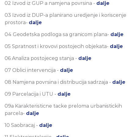
02 Izvod iz GUP a namjena povrsina -
dalje
03 Izvod iz DUP-a planirano uredjenje i koriscenje
prostora-
dalje
04 Geodetska podloga sa granicom plana-
dalje
05 Spratnost i krovovi postojecih objekata-
dalje
06 Analiza postojeceg stanja -
dalje
07 Oblici intervencija -
dalje
08 Namjena povrsina i distribucija sadrzaja -
dalje
09 Parcelacija i UTU -
dalje
09a Karakteristicne tacke preloma urbanistickih
parcela-
dalje
10 Saobracaj -
dalje