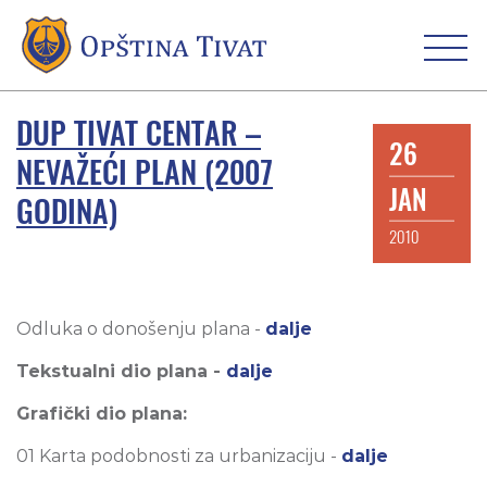
DUP TIVAT CENTAR –
26
NEVAŽEĆI PLAN (2007
JAN
GODINA)
2010
Odluka o donošenju plana -
dalje
Tekstualni dio plana -
dalje
Grafički dio plana:
01 Karta podobnosti za urbanizaciju -
dalje