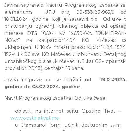
Javna rasprava o Nacrtu Programskog zadatka sa
elementima UTU broj 09-333/23-965/9 od
18.01.2024. godine, koji je sastavni dio Odluke o
pristupanju izgradnji lokalnog objekta od opšteg
interesa DTS 10/0,4 kV 1x630kVA "DUMIDRAN-
NOVA" na kat.parc.br.149/1 KO Mrčevac sa
uklapanjem U 10kV mrežu preko k.p.br.149/1, 152/1,
152/4 i 406 sve KO Mrčevac u obuhvatu Detaljnog
urbanističkog plana „Mrčevac“ (»Sl.list CG« opštinski
propisi br. 20/13), će trajati 15 dana.
Javna rasprave će se održati
od 19.01.2024.
godine do 05.02.2024. godine
.
Nacrt Programskog zadatka i Odluka će se:
- objaviti na internet sajtu Opštine Tivat –
www.opstinativat.me
- u štampanoj formi učiniti dostupnim svim