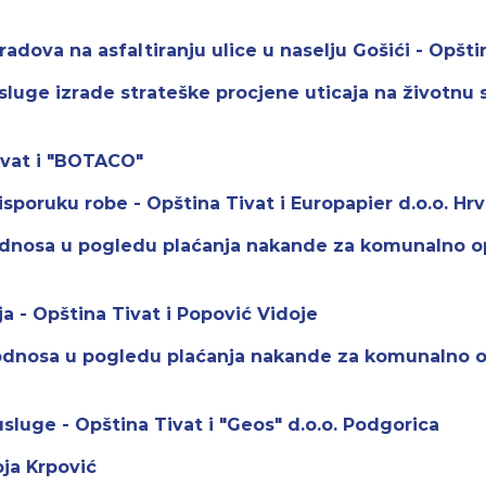
adova na asfaltiranju ulice u naselju Gošići - Opšti
usluge izrade strateške procjene uticaja na životnu
Tivat i "BOTACO"
isporuku robe - Opština Tivat i Europapier d.o.o. Hr
odnosa u pogledu plaćanja nakande za komunalno o
ja - Opština Tivat i Popović Vidoje
 odnosa u pogledu plaćanja nakande za komunalno o
sluge - Opština Tivat i "Geos" d.o.o. Podgorica
oja Krpović