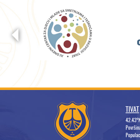
TIVAT
42.43°
Površi
Populac