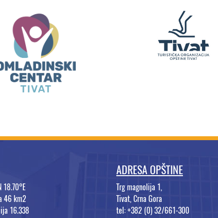
ADRESA OPŠTINE
N 18.70°E
Trg magnolija 1,
na 46 km2
Tivat, Crna Gora
ija 16.338
tel: +382 (0) 32/661-300