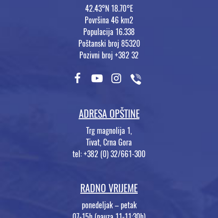
42.43°N 18.70°E
Površina 46 km2
Populacija 16.338
Poštanski broj 85320
Pozivni broj +382 32
ADRESA OPŠTINE
Trg magnolija 1,
Tivat, Crna Gora
tel: +382 (0) 32/661-300
RADNO VRIJEME
ponedeljak – petak
07-15h (pauza 11-11:30h)