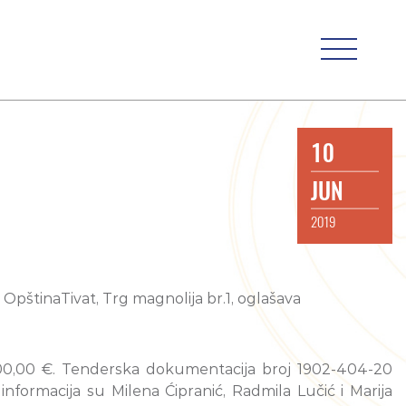
10
JUN
2019
 OpštinaTivat, Trg magnolija br.1, oglašava
000,00 €. Tenderska dokumentacija broj 1902-404-20
informacija su Milena Ćipranić, Radmila Lučić i Marija