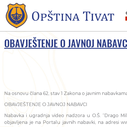
OBAVJEŠTENJE O JAVNOJ NABAVC
Na osnovu člana 62, stav 1 Zakona o javnim nabavkama („S
OBAVJEŠTENJE O JAVNOJ NABAVCI
Nabavka i ugradnja video nadzora u O.Š. “Drago Mi
objavljena je na Portalu javnih nabavki, na adresi ww