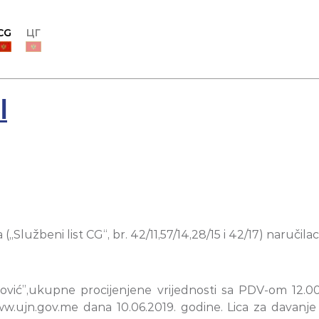
CG
ЦГ
I
lužbeni list CG“, br. 42/11,57/14,28/15 i 42/17) naručilac
lović”,ukupne procijenjene vrijednosti sa PDV-om 12.
w.ujn.gov.me dana 10.06.2019. godine. Lica za davanje 