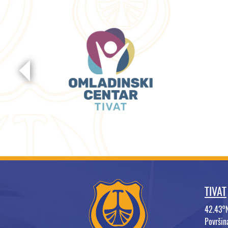
TIVAT
42.43°
Površi