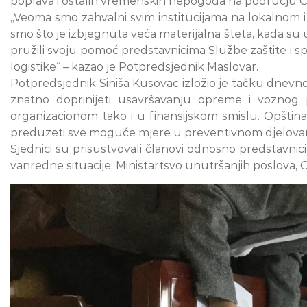
poplava i ostalih vremenskih nepogoda na području O
„Veoma smo zahvalni svim institucijama na lokalnom i 
smo što je izbjegnuta veća materijalna šteta, kada su 
pružili svoju pomoć predstavnicima Službe zaštite i sp
logistike“ – kazao je Potpredsjednik Maslovar.
Potpredsjednik Siniša Kusovac izložio je tačku dnevn
znatno doprinijeti usavršavanju opreme i voznog 
organizacionom tako i u finansijskom smislu. Opštin
preduzeti sve moguće mjere u preventivnom djelovanju 
Sjednici su prisustvovali članovi odnosno predstavnici 
vanredne situacije, Ministartsvo unutršanjih poslova, 