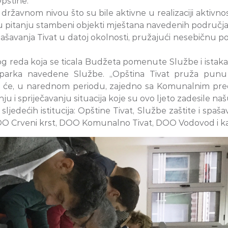
pštine.
državnom nivou što su bile aktivne u realizaciji aktiv
u pitanju stambeni objekti mještana navedenih područja. 
ašavanja Tivat u datoj okolnosti, pružajući nesebičnu p
og reda koja se ticala Budžeta pomenute Službe i istak
parka navedene Službe. „Opština Tivat pruža punu 
a će, u narednom periodu, zajedno sa Komunalnim pred
i spriječavanju situacija koje su ovo ljeto zadesile naš
sljedećih istitucija: Opštine Tivat, Službe zaštite i spaš
OO Crveni krst, DOO Komunalno Tivat, DOO Vodovod i kanal