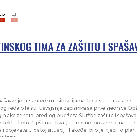
CG
ЦГ
NSKOG TIMA ZA ZAŠTITU I SPAŠA
ašavanje u vanrednim situacijama, koja se održala po 
 reda bile su: usvajanje zapisnika sa prve sjednice Op
gih akcizenata, predlog budžeta Službe zaštite i spašavan
a proteklo ljeto Opštinu Tivat, odnosno požarima na pod
objekata u datoj situaciji. Takođe, bilo je riječi i o pla