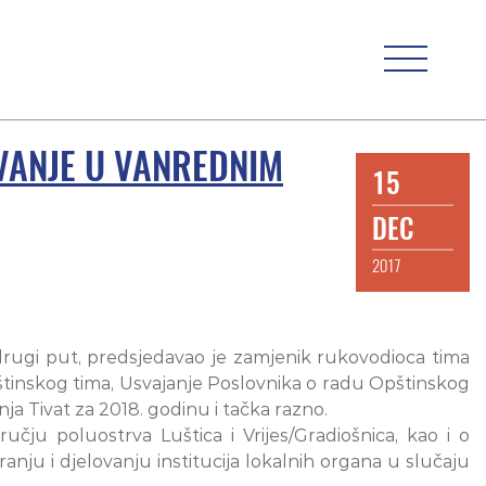
VANJE U VANREDNIM
15
DEC
2017
drugi put, predsjedavao je zamjenik rukovodioca tima
štinskog tima, Usvajanje Poslovnika o radu Opštinskog
ja Tivat za 2018. godinu i tačka razno.
ručju poluostrva Luštica i Vrijes/Gradiošnica, kao i o
niranju i djelovanju institucija lokalnih organa u slučaju