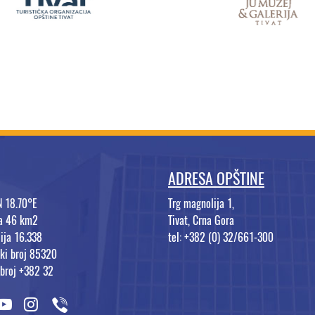
ADRESA OPŠTINE
N 18.70°E
Trg magnolija 1,
na 46 km2
Tivat, Crna Gora
ija 16.338
tel: +382 (0) 32/661-300
ki broj 85320
 broj +382 32