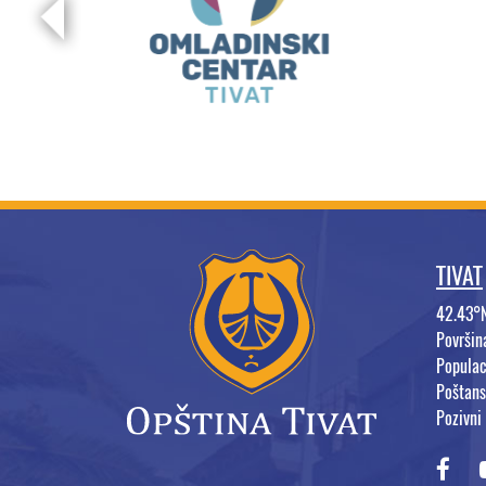
TIVAT
42.43°
Površi
Populac
Poštans
Pozivni