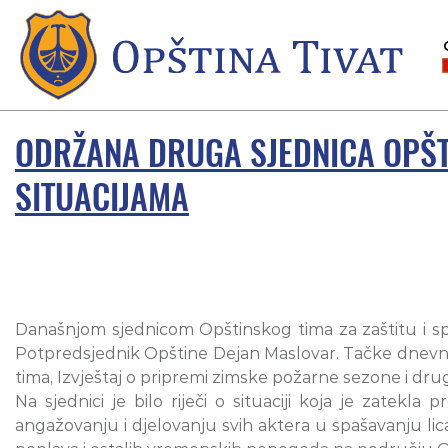
ODRŽANA DRUGA SJEDNICA OPŠTI
SITUACIJAMA
Današnjom sjednicom Opštinskog tima za zaštitu i sp
Potpredsjednik Opštine Dejan Maslovar. Tačke dnevnog
tima, Izvještaj o pripremi zimske požarne sezone i dru
Na sjednici je bilo riječi o situaciji koja je zatekl
angažovanju i djelovanju svih aktera u spašavanju lica i 