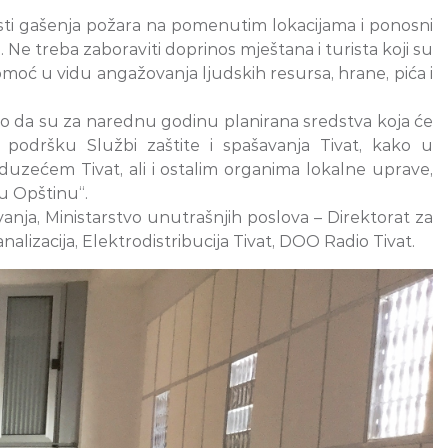
nosti gašenja požara na pomenutim lokacijama i ponosni
Ne treba zaboraviti doprinos mještana i turista koji su
omoć u vidu angažovanja ljudskih resursa, hrane, pića i
ao da su za narednu godinu planirana sredstva koja će
podršku Službi zaštite i spašavanja Tivat, kako u
uzećem Tivat, ali i ostalim organima lokalne uprave,
u Opštinu“.
avanja, Ministarstvo unutrašnjih poslova – Direktorat za
izacija, Elektrodistribucija Tivat, DOO Radio Tivat.