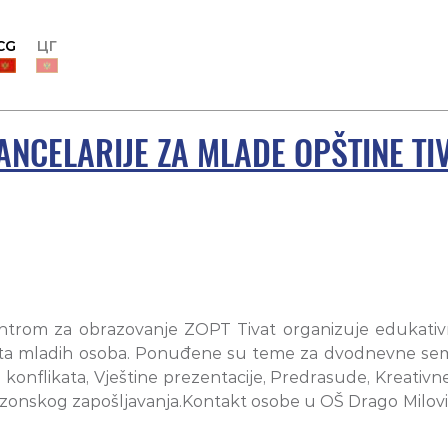
CG
ЦГ
ANCELARIJE ZA MLADE OPŠTINE TI
Centrom za obrazovanje ZOPT Tivat organizuje edukati
života mladih osoba. Ponuđene su teme za dvodnevne sem
 konflikata, Vještine prezentacije, Predrasude, Kreativ
sezonskog zapošljavanja.Kontakt osobe u OŠ Drago Milović