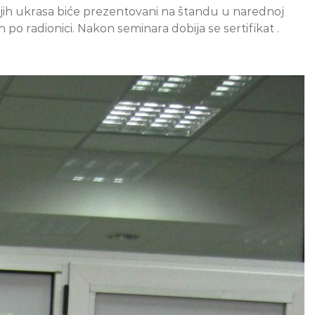
ršnjih ukrasa biće prezentovani na štandu u narednoj
 po radionici. Nakon seminara dobija se sertifikat .