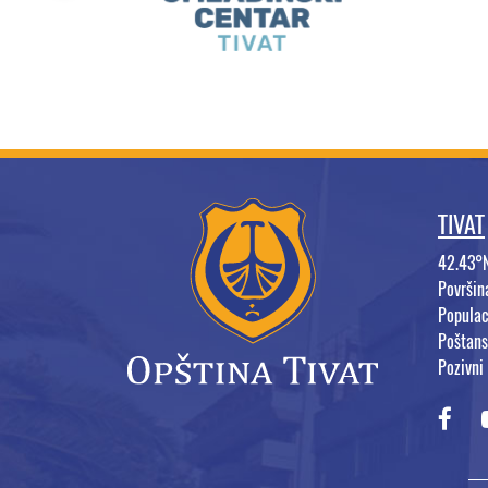
TIVAT
42.43°
Površi
Populac
Poštans
Pozivni