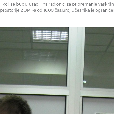
vodi koji se budu uradili na radionici za pripremanje vask
 prostorije ZOPT-a od 16.00 čas.Broj učesnika je ograničen