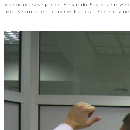
Vrijeme održavanja je od 15. mart do 15. april, a proiz
akciji .Seminari će se održđavati u zgradi Stare opštine