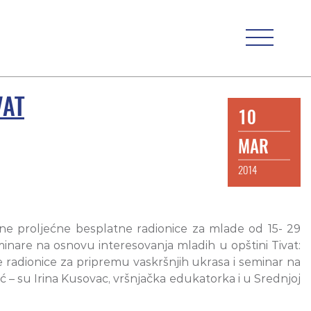
VAT
10
MAR
2014
vne proljećne besplatne radionice za mlade od 15- 29
inare na osnovu interesovanja mladih u opštini Tivat:
ne radionice za pripremu vaskršnjih ukrasa i seminar na
 – su Irina Kusovac, vršnjačka edukatorka i u Srednjoj