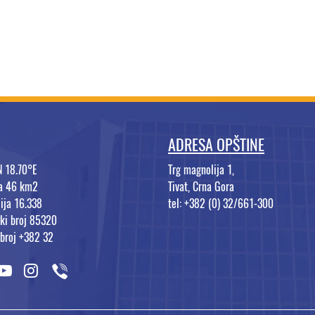
ADRESA OPŠTINE
N 18.70°E
Trg magnolija 1,
na 46 km2
Tivat, Crna Gora
ija 16.338
tel: +382 (0) 32/661-300
ki broj 85320
 broj +382 32