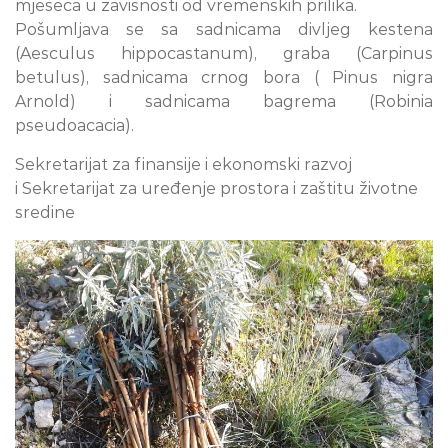
mjeseca u zavisnosti od vremenskih prilika.
Pošumljava se sa sadnicama divljeg kestena
(Aesculus hippocastanum), graba (Carpinus
betulus), sadnicama crnog bora ( Pinus nigra
Arnold) i sadnicama bagrema (Robinia
pseudoacacia).
Sekretarijat za finansije i ekonomski razvoj
i Sekretarijat za uređenje prostora i zaštitu životne
sredine