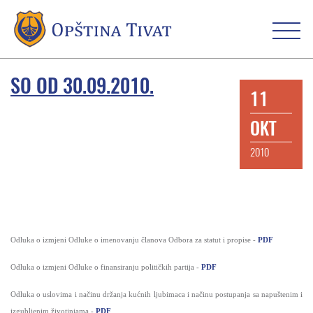
SO OD 30.09.2010.
11
OKT
2010
Odluka o izmjeni Odluke o imenovanju članova Odbora za statut i propise -
PDF
Odluka o izmjeni Odluke o finansiranju političkih partija -
PDF
Odluka o uslovima i načinu držanja kućnih ljubimaca i načinu postupanja sa napuštenim i
izgubljenim životinjama -
PDF