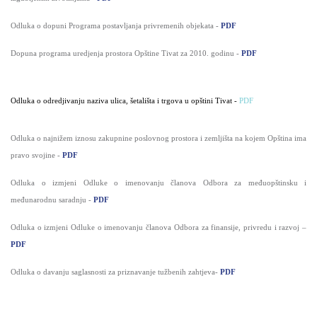
O
dluka o dopuni Programa postavljanja privremenih objekata -
PDF
Dopuna programa uredjenja prostora Opštine Tivat za 2010. godinu -
PDF
Odluka o odredjivanju naziva ulica, šetališta i trgova u opštini Tivat -
PDF
Odluka o najni
žem iznosu zakupnine poslovnog prostora i zemljišta na kojem Opština ima
pravo svojine -
PDF
Odluka o izmjeni Odluke o imenovanju članova Odbora za međuopštinsku i
međunarodnu saradnju -
PDF
Odluka o izmjeni Odluke o imenovanju članova Odbora za finansije, privredu i razvoj –
PDF
Odluka o
davanju saglasnosti za priznavanje tužbenih zahtjeva-
PDF