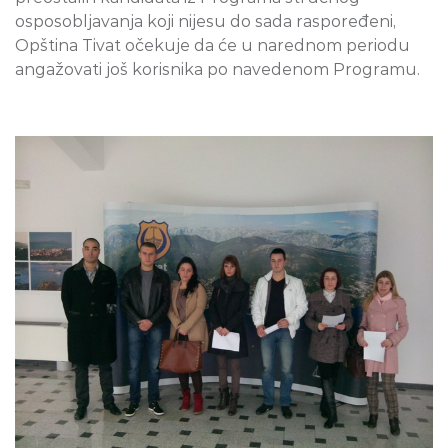
osposobljavanja koji nijesu do sada raspoređeni,
Opština Tivat očekuje da će u narednom periodu
angažovati još korisnika po navedenom Programu.