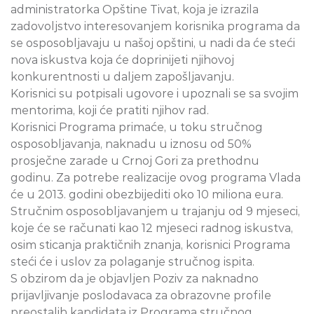
administratorka Opštine Tivat, koja je izrazila
zadovoljstvo interesovanjem korisnika programa da
se osposobljavaju u našoj opštini, u nadi da će steći
nova iskustva koja će doprinijeti njihovoj
konkurentnosti u daljem zapošljavanju.
Korisnici su potpisali ugovore i upoznali se sa svojim
mentorima, koji će pratiti njihov rad.
Korisnici Programa primaće, u toku stručnog
osposobljavanja, naknadu u iznosu od 50%
prosječne zarade u Crnoj Gori za prethodnu
godinu. Za potrebe realizacije ovog programa Vlada
će u 2013. godini obezbijediti oko 10 miliona eura.
Stručnim osposobljavanjem u trajanju od 9 mjeseci,
koje će se računati kao 12 mjeseci radnog iskustva,
osim sticanja praktičnih znanja, korisnici Programa
steći će i uslov za polaganje stručnog ispita.
S obzirom da je objavljen Poziv za naknadno
prijavljivanje poslodavaca za obrazovne profile
preostalih kandidata iz Programa stručnog